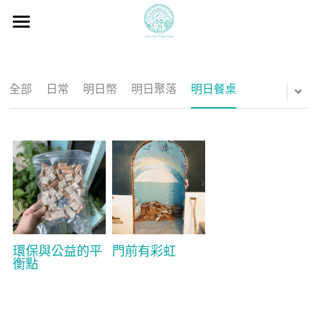
×
商品分類
首頁
所有商品分類
導引色票
全部
日常
明日幣
明日聚落
明日餐桌
多元理念
學校課程相關
品牌理念
源起歷史
最近活動
學校場地
自由定價
明日團隊
實驗計畫
本月活動
淨零生活
課程資訊
免廢市集
2025鈴蘭共學聚落
環保與公益的平
門前有彩虹
衡點
2022年5月12日
SDGs
明日暖心走
明日百戶計畫
2022鈴蘭祭
2022年6月29日
地方創生
活動資訊
明日百戶
登錄