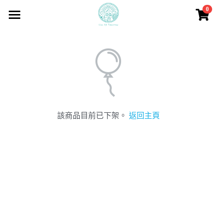
0
×
商品分類
首頁
所有商品分類
導引色票
多元理念
學校課程相關
品牌理念
該商品目前已下架。
返回主頁
源起歷史
最近活動
學校場地
自由定價
明日團隊
實驗計畫
本月活動
淨零生活
課程資訊
免廢市集
2025鈴蘭共學聚落
SDGs
明日暖心走
明日百戶計畫
2022鈴蘭祭
地方創生
活動資訊
明日百戶
登錄